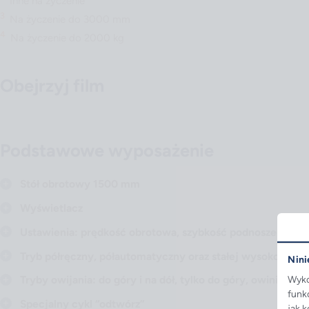
Inne na życzenie
3
Na życzenie do 3000 mm
4
Na życzenie do 2000 kg
Obejrzyj film
Odtwórz wideo
Podstawowe wyposażenie
Stół obrotowy 1500 mm
Wyświetlacz
Ustawienia: prędkość obrotowa, szybkość podnoszenia wóz
Tryb półręczny, półautomatyczny oraz stałej wysokości
Nini
Tryby owijania: do góry i na dół, tylko do góry, owinięcia 
Wyko
funk
Specjalny cykl “odtwórz”
jak 