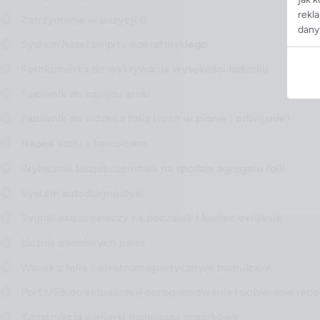
rekl
Zatrzymanie w pozycji 0
dany
System haseł pulpitu operatorskiego
Fotokomórka do wykrywania wysokości ładunku
Falownik do napędu stołu
Falownik do wózka z folią (ruch w pionie i odwijanie)
Napęd stołu z hamulcem
Wyłącznik bezpieczeństwa na spodzie agregatu folii
System autodiagnostyki
Sygnał ostrzegawczy na początek i koniec owijania
Licznik owiniętych palet
Wózek z folią z elektromagnetycznym hamulcem
Port USB do aktualizacji oprogramowania i pobierania rap
Konstrukcja owijarki malowana proszkowo