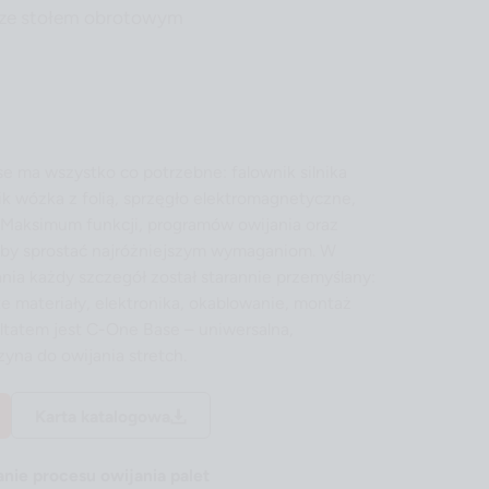
t ze stołem obrotowym
se ma wszystko co potrzebne: falownik silnika
ik wózka z folią, sprzęgło elektromagnetyczne,
 Maksimum funkcji, programów owijania oraz
aby sprostać najróżniejszym wymaganiom. W
nia każdy szczegół został starannie przemyślany:
e materiały, elektronika, okablowanie, montaż
ultatem jest C-One Base – uniwersalna,
yna do owijania stretch.
Karta katalogowa
ie procesu owijania palet