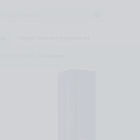
Usługi
O firmie
Artykuły
Kontakt
zne
tołem obrotowym
C-One Base