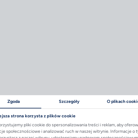
Zgoda
Szczegóły
O plikach cooki
ka, szybkość opadania wózka, rozciąg folii, wysokość począt
ejsza strona korzysta z plików cookie
górne, warstwy, “stack”
rzystujemy pliki cookie do spersonalizowania treści i reklam, aby ofero
cje społecznościowe i analizować ruch w naszej witrynie. Informacje o 
korzystasz z naszej witryny, udostępniamy partnerom społecznościowym