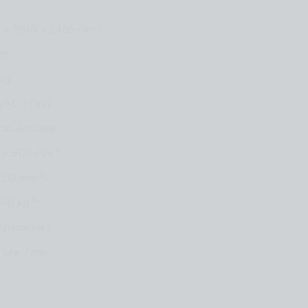
1
 × 1500 × 2466 mm
mm
kg
VAC / 1 kW
a drukowana
2
0 × 800 mm
3
2200 mm
4
200 kg
żytkownika
 obr. / min.