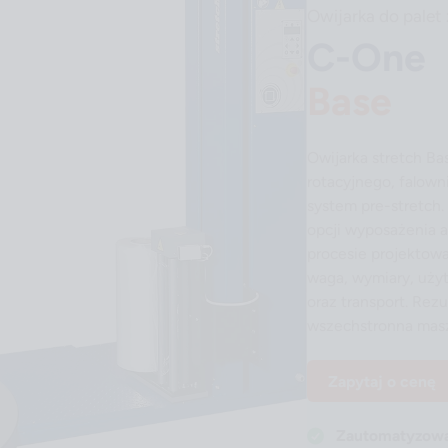
Owijarka do pale
C-One
Base
Owijarka stretch Ba
rotacyjnego, falown
system pre-stretch.
opcji wyposażenia 
procesie projektowa
waga, wymiary, użyt
oraz transport. Rez
wszechstronna masz
Zapytaj o cenę
Zautomatyzowan