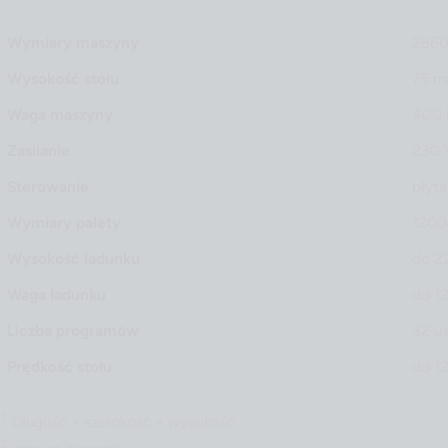
Wymiary maszyny
2660
Wysokość stołu
75 
Waga maszyny
400 
Zasilanie
230 
Sterowanie
płyt
Wymiary palety
120
Wysokość ładunku
do 
Waga ładunku
do 1
Liczba programów
32 u
Prędkość stołu
do 12
1
Długość × szerokość × wysokość
2