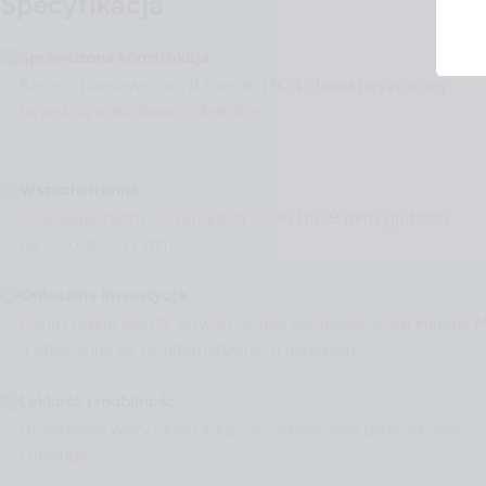
Specyfikacja
Sprawdzona konstrukcja
Ręczna bandownica VB Handel MK 4 charakteryzuje się
łatwością w budowie i obsłudze.
Wszechstronna
Obsługuje taśmy o szerokości 13, 16 lub 19 mm i grubości
od 0,30 do 0,77 mm.
Opłacalna inwestycja
Cena i niskie koszty serwisu czynią bandownicę VB Handel 
4 atrakcyjną na tle alternatywnych urządzeń.
Lekkość i mobilność
Urządzenie waży około 4 kg, co ułatwia jego przenoszenie
i obsługę.