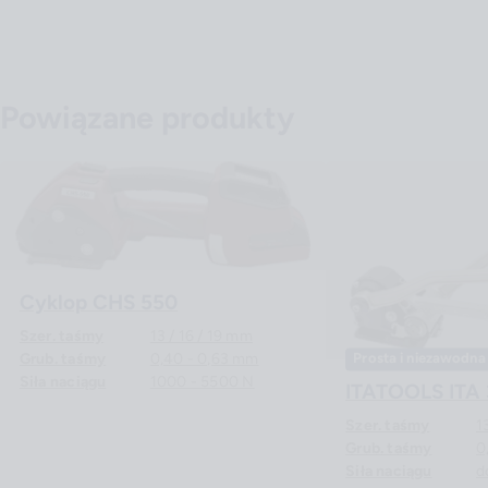
Powiązane produkty
Cyklop CHS 550
Szer. taśmy
13 / 16 / 19 mm
Grub. taśmy
0,40 - 0,63 mm
Prosta i niezawodna
Siła naciągu
1000 - 5500 N
ITATOOLS ITA
Szer. taśmy
1
Grub. taśmy
0
Siła naciągu
d