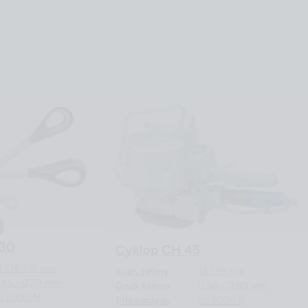
 30
Cyklop CH 45
3 / 16 / 19 mm
Szer. taśmy
16 / 19 mm
,45 - 0,70 mm
Grub. taśmy
0,60 - 0,80 mm
o 6000 N
Siła naciągu
do 6500 N