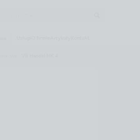
Usługi
O firmie
Artykuły
Kontakt
zne
pinkowe
VB Handel MK 4