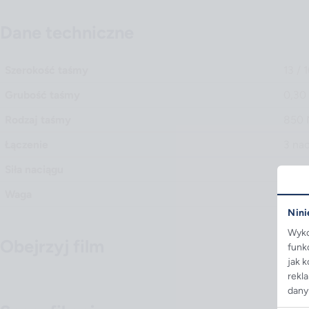
Dane techniczne
Szerokość taśmy
13 / 
Grubość taśmy
0,30
Rodzaj taśmy
850 
Łączenie
3 na
Siła naciągu
do 5
Waga
3,85
Nini
Wyko
Obejrzyj film
funk
jak 
Odtwórz wideo
rekl
dany