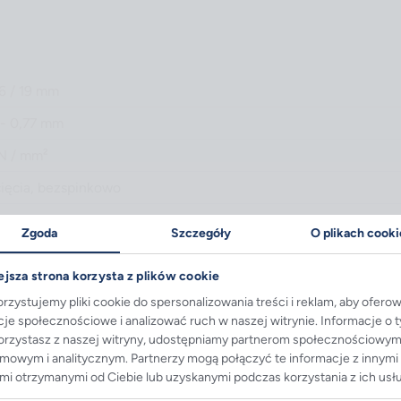
16 / 19 mm
 - 0,77 mm
N / mm²
cięcia, bezspinkowo
500 N
Zgoda
Szczegóły
O plikach cooki
 kg
ejsza strona korzysta z plików cookie
rzystujemy pliki cookie do spersonalizowania treści i reklam, aby ofero
cje społecznościowe i analizować ruch w naszej witrynie. Informacje o 
korzystasz z naszej witryny, udostępniamy partnerom społecznościowym
amowym i analitycznym. Partnerzy mogą połączyć te informacje z innymi
mi otrzymanymi od Ciebie lub uzyskanymi podczas korzystania z ich usł