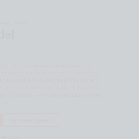
bezspinkowa
del
MK 4 to urządzenie ręczne do napinania,
nia i odcinania taśmy stalowej. MK 4 oferuje
cję w bardzo konkurencyjnej cenie, a części
 tańsze niż do alternatywnych aparatów. MK 4
dze i konserwacji – wymiana ostrza zajmuje nie
uty.
Karta katalogowa
strukcja