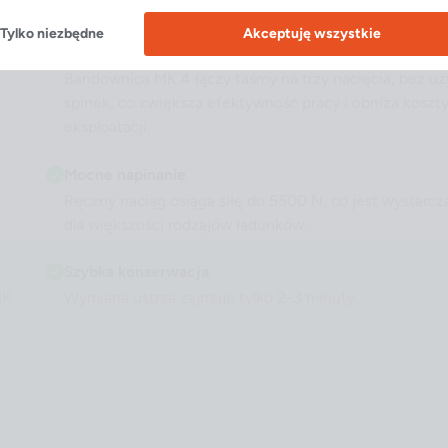
Tylko niezbędne
Akceptuję wszystkie
Bezspinkowe łączenie
Bandownica MK 4 łączy taśmy na trzy nacięcia, bez uż
spinek, co zwiększa efektywność pracy i obniża koszt
eksploatacji.
Mocne napinanie
Ręczny naciąg osiąga siłę do 5500 N, co jest wystarcz
dla większości rodzajów ładunków.
Szybka konserwacja
MK
Wymiana ostrza zajmuje tylko 2-3 minuty.