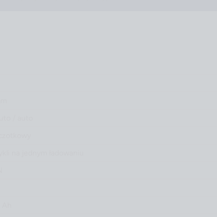
mm
uto / auto
czotkowy
kli na jednym ładowaniu
N
5 Ah