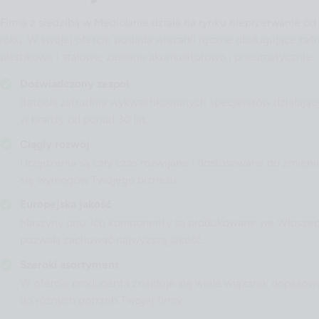
Firma z siedzibą w Mediolanie działa na rynku nieprzerwanie o
roku. W swojej ofercie posiada wiązarki ręczne obsługujące taś
plastikowe i stalowe, zasilane akumulatorowo i pneumatycznie.
Doświadczony zespoł
Itatools zatrudnia wykwalifikowanych specjalistów działają
w branży od ponad 30 lat.
Ciągły rozwój
Urządzenia są cały czas rozwijane i dostosowane do zmieni
się wymogów Twojego biznesu.
Europejska jakość
Maszyny oraz ich komponenty są produkowane we Włoszec
pozwala zachować najwyższą jakość.
Szeroki asortyment
W ofercie producenta znajduje się wiele wiązarek dopaso
do różnych potrzeb Twojej firmy.