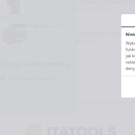
Tryb ręczny, półauto i auto (napinanie do zadanej si
i odcięcie taśmy pod jednym przyciskiem).
Nowy tryb „soft”
Delikatniejsze napinanie taśmy umożliwia pracę ta
Nini
z lekkimi i delikatnymi ładunkami.
Wyko
funk
jak 
Opcje wyposażenia
rekl
dany
Dodatkowy akumulator
Drugi akumulator Li-Ion 18 V.