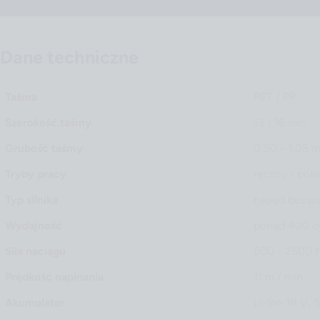
Dane techniczne
Taśma
PET / PP
Szerokość taśmy
13 / 16 mm
Grubość taśmy
0,50 - 1,05 
Tryby pracy
ręczny / póła
Typ silnika
napęd bezsz
Wydajność
ponad 400 cy
Siła naciągu
500 - 2500 
Prędkość napinania
11 m / min
Akumulator
Li-Ion 18 V, 