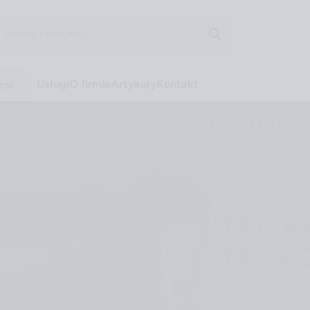
Usługi
O firmie
Artykuły
Kontakt
zne
rki ręczne
Bandownice akumulatorowe
ITATOOLS ITA EVO 
Wiązarka ręczna 
ITATOO
ITA EV
Wiązarka ITA EVO r