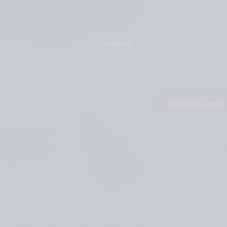
spinania taśmami PE
umożliwia parametry
Standardowa dźwign
wygodnym przyciski
bezszczotkowy i um
akumulator pozwala
ładowaniu.
Zapytaj o cenę
Wiązarka najno
Parametryzacja 
Przycisk zamias
lm
Specyfikacja
Opcje wyposażenia