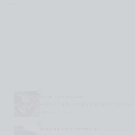
1
 142 mm
Szybki cykl wiązania
Wysoka prędkość napinania taśmy oraz błys
zgrzew tarciowy.
Wygodny panel sterowania