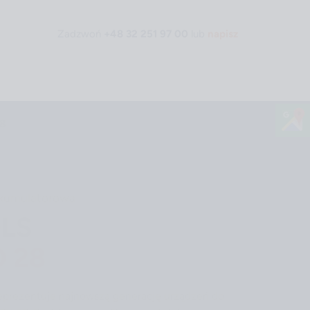
Zadzwoń
+48 32 251 97 00
lub
napisz
28
Strona główna
akumulatorowa
LS
O 28
eprezentuje najnowszą generację urządzeń do