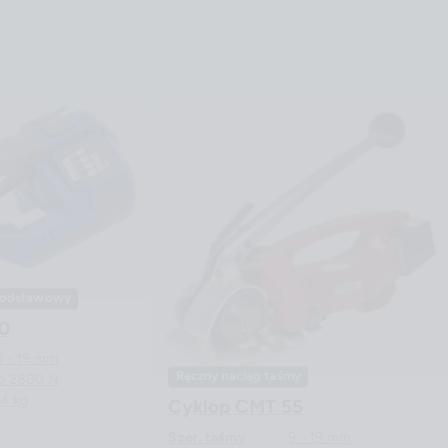
 podstawowy
60
3 - 19 mm
Ręczny naciąg taśmy
o 2800 N
,4 kg
Cyklop CMT 55
Szer. taśmy
9 - 19 mm