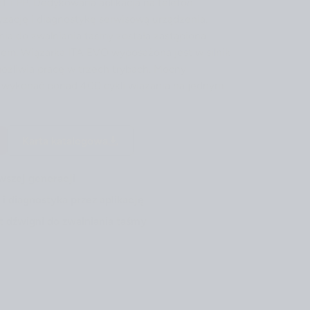
T i PP. Dedykowana aplikacja na telefon
zację i diagnostykę serwisową urządzenia.
ia do zwalniania taśmy została zastąpiona
em. Wiązarka ITA EVO wyposażona jest w silnik
ożliwia pracę w trzech trybach. Mocny
 wykonać ponad 400 cykli wiązania na jednym
Karta katalogowa
wszej generacji
i diagnostyka przez aplikację
t dźwigni do zwalniania taśmy