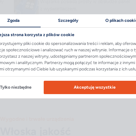
ły
Wiązarka posiada prosty w obsłudze panel
z wyświetlaczem.
Zgoda
Szczegóły
O plikach cooki
Wygodna praca jedną ręką
kże
Dzięki ergonomicznej konstrukcji wiązarka 
ejsza strona korzysta z plików cookie
obsługiwana jedną ręką.
rzystujemy pliki cookie do spersonalizowania treści i reklam, aby ofero
cje społecznościowe i analizować ruch w naszej witrynie. Informacje o 
korzystasz z naszej witryny, udostępniamy partnerom społecznościowym
amowym i analitycznym. Partnerzy mogą połączyć te informacje z innymi
mi otrzymanymi od Ciebie lub uzyskanymi podczas korzystania z ich usł
Tylko niezbędne
Akceptuję wszystkie
Wygodne i trwałe urządzenia
Włoska jakość