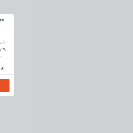
es
może być
wać
tym,
,
ug.