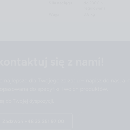
Siła naciągu
do 2300 N,
regulowana
Waga
3,8 kg
ontaktuj się z nami!
ie najlepsze dla Twojego zakładu – napisz do nas, a 
opasowaną do specyfiki Twoich produktów.
 są do Twojej dyspozycji.
Zadzwoń
+48 32 251 97 00