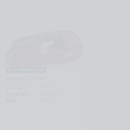
Do lekkich ładunków
Cyklop CLT 140
Szer. taśmy
9 - 13 mm
Siła naciągu
do 1200 N
Waga
3,8 kg