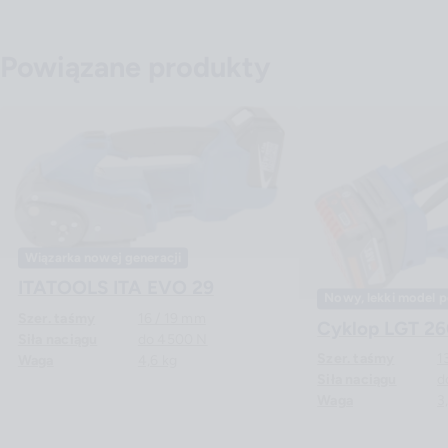
Powiązane produkty
Wiązarka nowej generacji
ITATOOLS ITA EVO 29
Nowy, lekki model
Szer. taśmy
16 / 19 mm
Cyklop LGT 2
Siła naciągu
do 4500 N
Szer. taśmy
1
Waga
4,6 kg
Siła naciągu
d
Waga
3