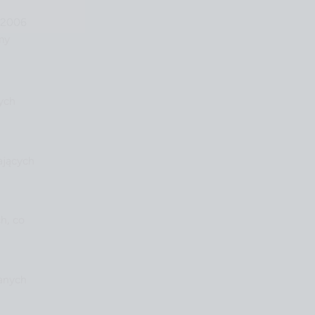
d 2006
my
cych
ających
h, co
wanych