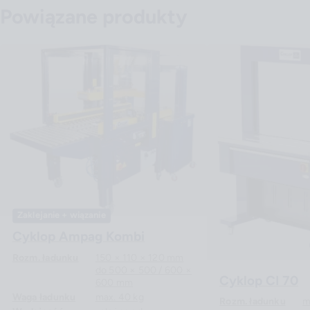
Powiązane produkty
Zaklejanie + wiązanie
Cyklop Ampag Kombi
Rozm. ładunku
150 × 110 × 120 mm
do 500 × 500 / 600 ×
Cyklop CI 70
600 mm
Waga ładunku
max. 40 kg
Rozm. ładunku
m