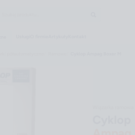
Usługi
O firmie
Artykuły
Kontakt
zne
rki półautomatyczne
Ramowe
Cyklop Ampag Boxer M
Wiązarka ramowa
Cyklop
Ampag 