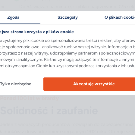
mi.
Do 54 wiązań na minutę, szybkie nagrzewanie (25 sek.
Zgoda
Szczegóły
O plikach cooki
Mobilność
Kółka ułatwiają przemieszczanie wiązarki, pozwalając 
ejsza strona korzysta z plików cookie
w różnych lokalizacjach.
rzystujemy pliki cookie do spersonalizowania treści i reklam, aby ofero
cje społecznościowe i analizować ruch w naszej witrynie. Informacje o 
korzystasz z naszej witryny, udostępniamy partnerom społecznościowym
nie
amowym i analitycznym. Partnerzy mogą połączyć te informacje z innymi
mi otrzymanymi od Ciebie lub uzyskanymi podczas korzystania z ich usł
Tylko niezbędne
Akceptuję wszystkie
Ponad 100 lat w branży
Solidność i zaufanie
Jeden z wiodących producentów rozwiązań do zabezpieczania
ładunków z doświadczeniem sięgającym 1912 roku. Oferuje sze