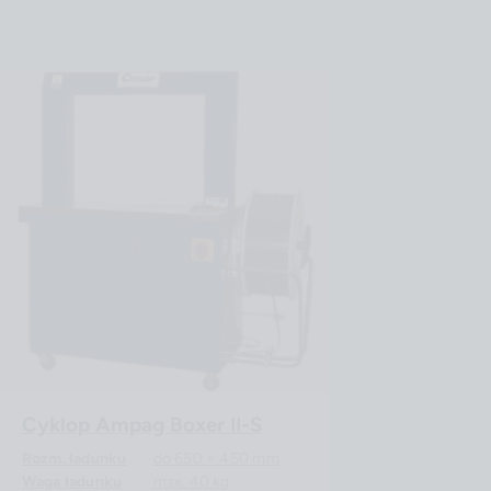
Cyklop Ampag Boxer II-S
Rozm. ładunku
do 650 × 450 mm
Waga ładunku
max. 40 kg