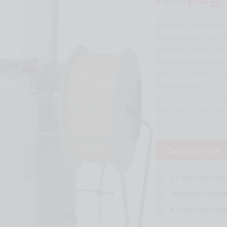
Automatyczna wiąza
nierdzewnej, jest 
wiązania taśmą. Ide
farmaceutycznego, ł
oferuje wysoką wyda
nagrzewania ok. 25 
wszechstronność sp
branżach, w tym mię
czystości.
Zapytaj o cenę
Ze stali nierdz
Wydajna i niez
Krótki czas nag