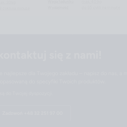
Waga ładunku
max. 40 kg
ax. 30kg
Wydajność
do 55 cykli na minutę
9 cykli na minutę
ontaktuj się z nami!
ie najlepsze dla Twojego zakładu – napisz do nas, a 
opasowaną do specyfiki Twoich produktów.
 są do Twojej dyspozycji.
Zadzwoń
+48 32 251 97 00