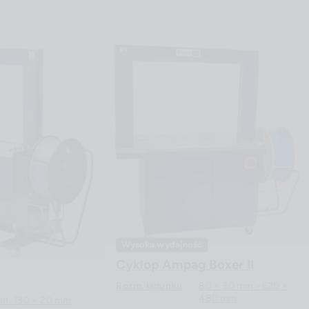
Wysoka wydajność
Cyklop Ampag Boxer II
Rozm. ładunku
80 × 30 mm - 620 ×
480 mm
in. 130 × 20 mm