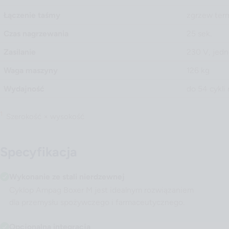
Łączenie taśmy
zgrzew ter
Czas nagrzewania
25 sek.
Zasilanie
230 V, jed
Waga maszyny
126 kg
Wydajność
do 54 cykli
1
Szerokość × wysokość
Specyfikacja
Wykonanie ze stali nierdzewnej
Cyklop Ampag Boxer M jest idealnym rozwiązaniem
dla przemysłu spożywczego i farmaceutycznego.
Opcjonalna integracja