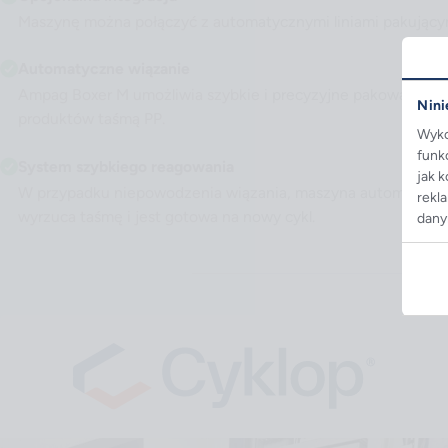
Maszynę można połączyć z automatycznymi liniami pakujący
Automatyczne wiązanie
Ampag Boxer M umożliwia szybkie i precyzyjne pakowanie
Nini
produktów taśmą PP.
Wyko
funk
System szybkiego reagowania
jak 
W przypadku niepowodzenia wiązania, maszyna automatycz
rekl
wyrzuca taśmę i jest gotowa na nowy cykl.
dany