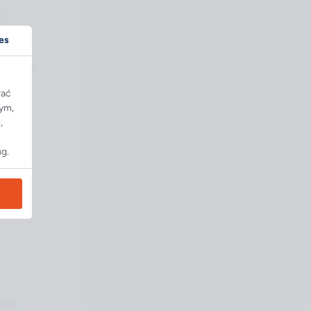
).
es
na pracę
wać
tym,
,
ug.
roką