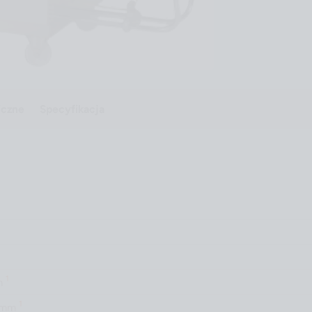
iczne
Specyfikacja
1
m
1
 mm