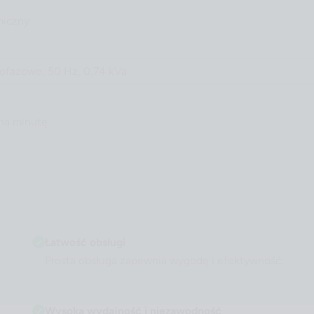
miczny
nofazowe, 50 Hz, 0,74 kVa
 na minutę
Łatwość obsługi
Prosta obsługa zapewnia wygodę i efektywność.
Wysoka wydajność i niezawodność