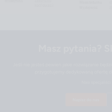
Wydajność
zależna od
Waga ładunku
m
konfiguracji
Wydajność
2
Masz pytania? Sk
Jeśli nie jesteś pewien jakie rozwiązanie będz
przygotujemy dedykowaną ofertę d
Nasi specjaliści
Napisz do nas