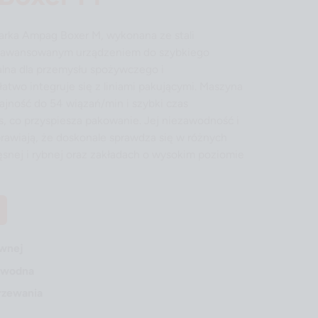
rka Ampag Boxer M, wykonana ze stali
zaawansowanym urządzeniem do szybkiego
alna dla przemysłu spożywczego i
atwo integruje się z liniami pakującymi. Maszyna
jność do 54 wiązań/min i szybki czas
s, co przyspiesza pakowanie. Jej niezawodność i
rawiają, że doskonale sprawdza się w różnych
snej i rybnej oraz zakładach o wysokim poziomie
ewnej
awodna
rzewania