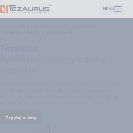
MENU
Pakowanie automatyczne
Aplikacja reklamy
Aplikator reklamy z boku ładunku
Tezaurus
Aplikator reklamy z boku
ładunku
Urządzenie przyklejające folię reklamową do produktu już
owiniętego folią stretch. Dzięki integralnemu układowi
sterowania może być podłączone w dowolnym miejscu na
linii pakującej.
Zapytaj o cenę