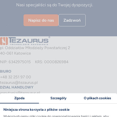
Nasi specjaliści są do Twojej dyspozycji.
Napisz do nas
Zadzwoń
pl. Oddziałów Młodzieży Powstańczej 2
40-061 Katowice
NIP: 6342975015
KRS: 0000826984
BIURO
+48 32 251 97 00
tezaurus@tezaurus.pl
DZIAŁ HANDLOWY
zapytania@tezaurus.pl
SERWIS
Zgoda
Szczegóły
O plikach cookies
serwis@tezaurus.pl
Tezaurus
Niniejsza strona korzysta z plików cookie
Wykorzystujemy pliki cookie do spersonalizowania treści i reklam, aby